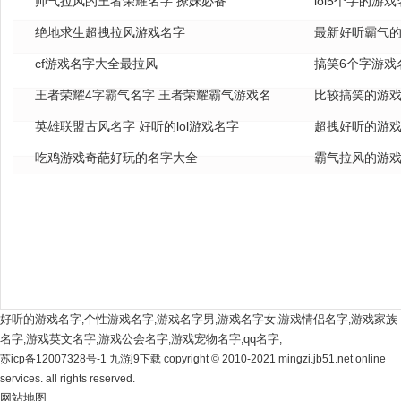
帅气拉风的王者荣耀名字 撩妹必备
lol5个字的游
绝地求生超拽拉风游戏名字
全
最新好听霸气的
cf游戏名字大全最拉风
搞笑6个字游戏
王者荣耀4字霸气名字 王者荣耀霸气游戏名
比较搞笑的游戏
字
英雄联盟古风名字 好听的lol游戏名字
超拽好听的游戏
吃鸡游戏奇葩好玩的名字大全
霸气拉风的游戏
好听的游戏名字
个性游戏名字
游戏名字男
游戏名字女
游戏情侣名字
游戏家族
,
,
,
,
,
名字
游戏英文名字
游戏公会名字
游戏宠物名字
qq名字
,
,
,
,
,
苏icp备12007328号-1 九游j9下载 copyright © 2010-2021 mingzi.jb51.net online
services. all rights reserved.
网站地图