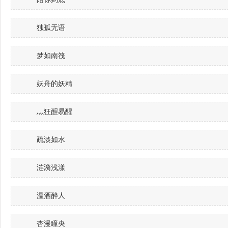
独孤无语
梦如南筏
妖舟的妖精
灬狂酲易醒
疏淡如水
涟漪浅漾
温酒醉人
杏漫瞳央