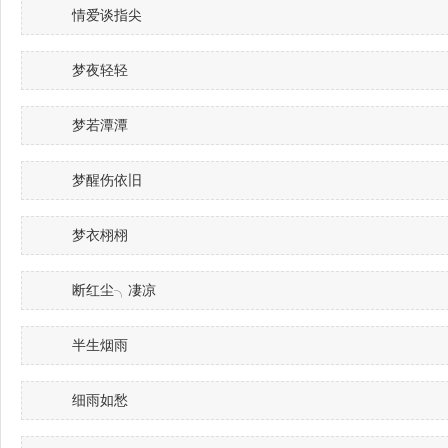
情爱谈指尖
梦夜轻轻
梦若潭潭
梦醒伤依旧ゝ
梦衣栩栩
断红尘╮凄凉
半生烟雨
细雨如愁