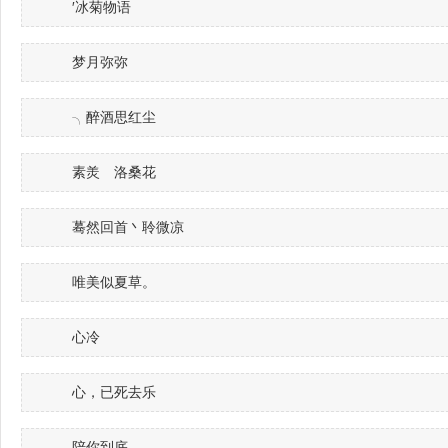
′冰菊物语
梦月弥弥
╮醉酒思红尘
素羙ゝ洛桑花
蓦然回首丶聆微凉
唯美似夏草。
心冷
心，已死去乐
陪你到底