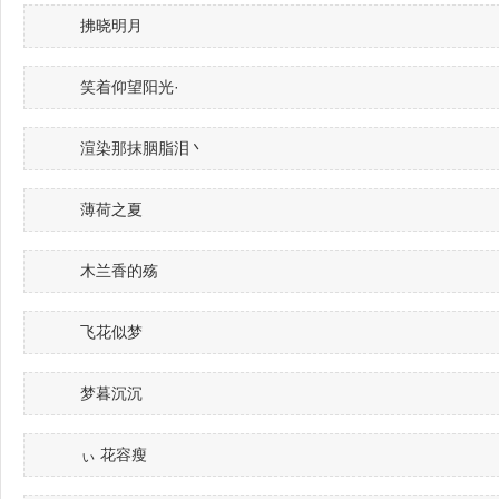
拂晓明月
笑着仰望阳光·
渲染那抹胭脂泪丶
薄荷之夏
木兰香的殇
飞花似梦
梦暮沉沉
ぃ 花容瘦