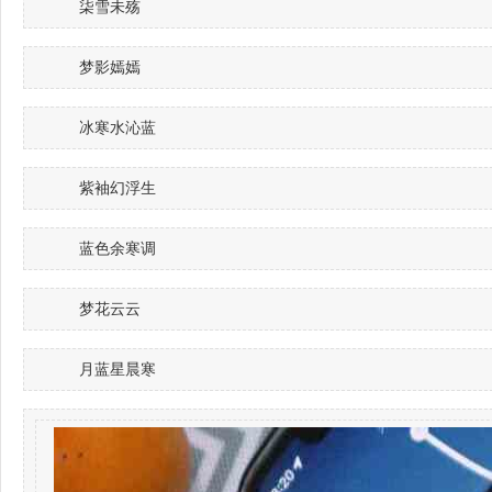
柒雪未殇
梦影嫣嫣
冰寒水沁蓝
紫袖幻浮生
蓝色余寒调
梦花云云
月蓝星晨寒