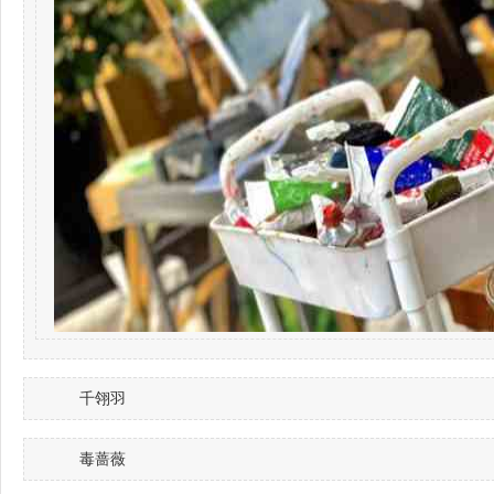
千翎羽
毒蔷薇