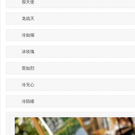
假天使
龙战天
冷如烟
冰玫瑰
雷如烈
冷无心
冷陌瞳