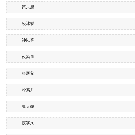
第六感
凌冰蝶
神以雾
夜染血
冷寒希
冷紫月
鬼见愁
夜寒风