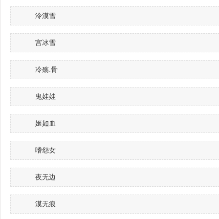
泠漠雪
宫冰雪
冷殇.骨
鬼娃娃
姬如血
嗜怨女
夜无边
漠无痕