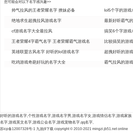
您可能会对以下名字感兴趣>>
帅气拉风的王者荣耀名字 撩妹必备
lol5个字的游
绝地求生超拽拉风游戏名字
全
最新好听霸气的
cf游戏名字大全最拉风
搞笑6个字游戏
王者荣耀4字霸气名字 王者荣耀霸气游戏名
比较搞笑的游戏
字
英雄联盟古风名字 好听的lol游戏名字
超拽好听的游戏
吃鸡游戏奇葩好玩的名字大全
霸气拉风的游戏
好听的游戏名字
个性游戏名字
游戏名字男
游戏名字女
游戏情侣名字
游戏家族
,
,
,
,
,
名字
游戏英文名字
游戏公会名字
游戏宠物名字
qq名字
,
,
,
,
,
苏icp备12007328号-1 九游j9下载 copyright © 2010-2021 mingzi.jb51.net online