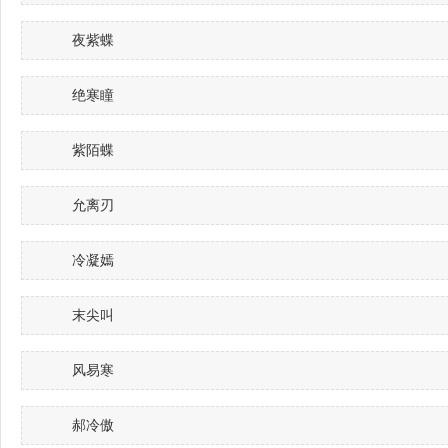
夜紫蝶
绝寒瞳
紫陌蝶
允离刃
冷凝嫣
末尖叫
风易寒
郝冷傲