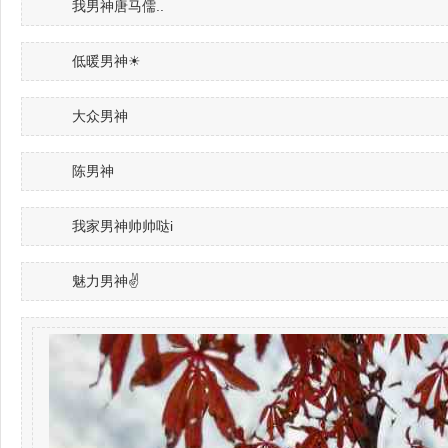
我男神唐马儒..
低暖男神☀
大众男神
陈男神
我家男神帅帅哒i
魅力男神✌