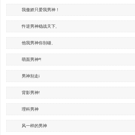
我傲娇只爱我男神！
忤逆男神稳战天下,
他我男神你别碰、
萌面男神ª!
男神别走i
背影男神!
理科男神
风一样的男神