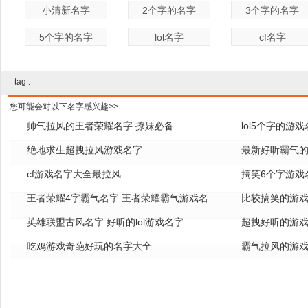
小清新名字
2个字的名字
3个字的名字
5个字的名字
lol名字
cf名字
tag :
您可能会对以下名字感兴趣>>
帅气拉风的王者荣耀名字 撩妹必备
lol5个字的游
绝地求生超拽拉风游戏名字
全
最新好听霸气的
cf游戏名字大全最拉风
搞笑6个字游戏
王者荣耀4字霸气名字 王者荣耀霸气游戏名
比较搞笑的游戏
字
英雄联盟古风名字 好听的lol游戏名字
超拽好听的游戏
吃鸡游戏奇葩好玩的名字大全
霸气拉风的游戏