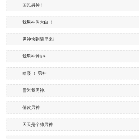
国民男神！
我男神叫大白 ！
男神快到碗里来i
我男神姓h☀
哈喽 ！ 男神
雪岩我男神.
俏皮男神
天天是个帅男神