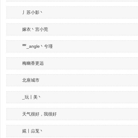
丿苏小影丶
嫁衣丶宫小莞
覀_angle丶兮瑾
梅幽香更远
北座城市
_玩丨美丶
天气很好，我很好
婲丨尛莵丶