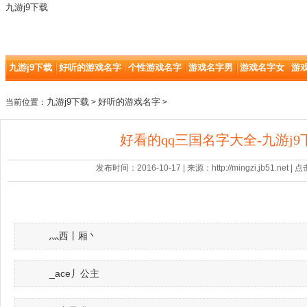
九游j9下载
九游j9下载
好听的游戏名字
个性游戏名字
游戏名字男
游戏名字女
游
九游j9下载
好听的游戏名字
当前位置：
>
>
好看的qq三国名字大全-九游j9
发布时间：2016-10-17 | 来源：http://mingzi.jb51.net |
灬西丨厢丶
_ace丿公主