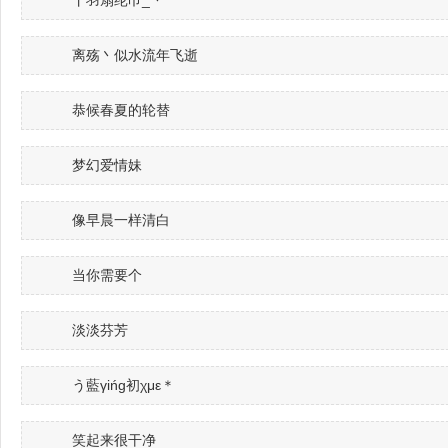
丨羽扇纶巾_丶
离殇丶似水流年飞逝
恭候春夏的轮替
梦幻爱情妹
像早晨一样清白
当你需要个
淡淡芬芳
う藍γińɡ初χμε＊
笑起来很干净