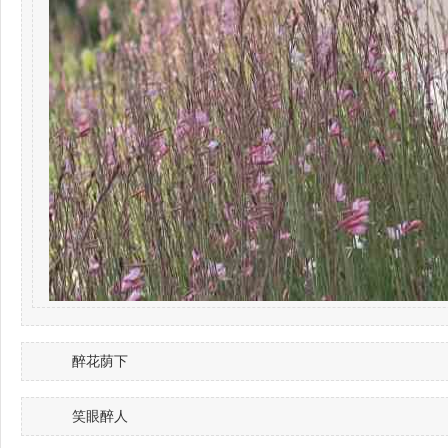
醉花荫下
笑眼醉人