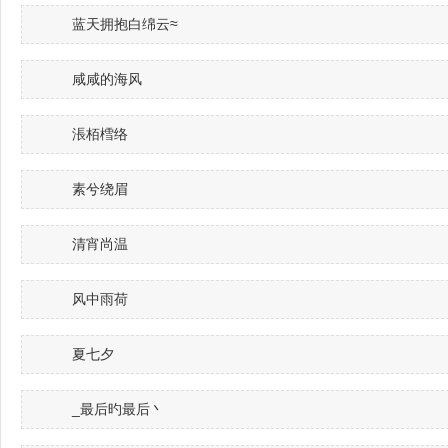
蓝天拥抱白绵云≈
咸咸的海风
涱栢樰络
素兮绕眉
清宵尚温
风中雨荷
夏七夕
_最后旳最后丶