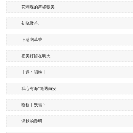
花蝴蝶的舞姿狠美
初晓微芒、
旧巷幽草香
把美好留在明天
丨遇丶唱晚丨
我心有海°随遇而安
断桥丨残雪丶
深秋的黎明