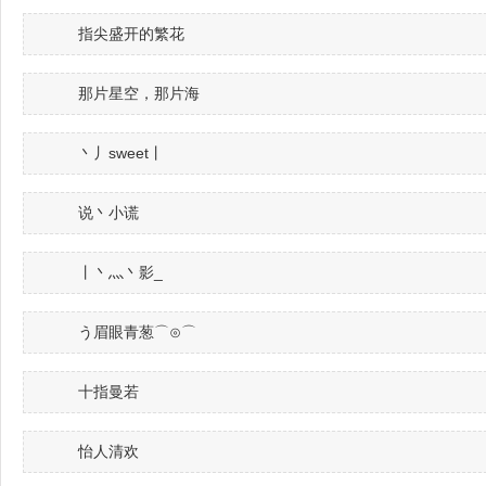
指尖盛开的繁花
那片星空，那片海
丶丿sweet丨
说丶小谎
丨丶灬丶影_
う眉眼青葱⌒⊙⌒
十指曼若
怡人清欢