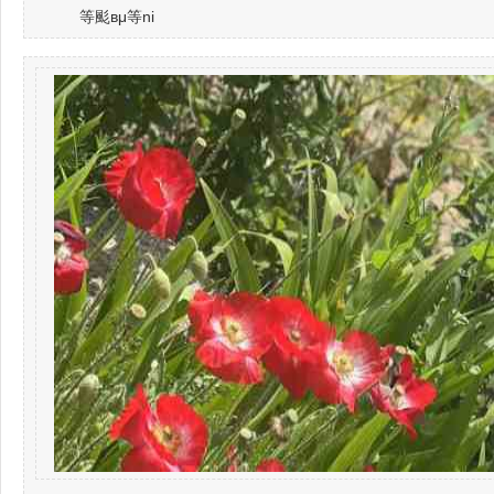
等颩вμ等ni