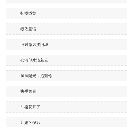
抚摸昏黄
皈依童话
旧时微风拂旧城
心清似水淡若云
拭抹陽光，抱緊伱
执手踏青
阝樱花开了丶
丿婲丶尕影