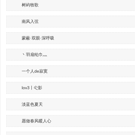
树屿牧歌
南风入弦
蒙蔽·双眼·深呼吸
丶羽扇纶巾灬
一个人de寂寞
lov3丨尐影
淡蓝色夏天
愿做春风暖人心