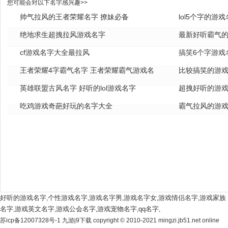
您可能会对以下名字感兴趣>>
帅气拉风的王者荣耀名字 撩妹必备
lol5个字的游
绝地求生超拽拉风游戏名字
全
最新好听霸气的
cf游戏名字大全最拉风
搞笑6个字游戏
王者荣耀4字霸气名字 王者荣耀霸气游戏名
比较搞笑的游戏
字
英雄联盟古风名字 好听的lol游戏名字
超拽好听的游戏
吃鸡游戏奇葩好玩的名字大全
霸气拉风的游戏
好听的游戏名字
个性游戏名字
游戏名字男
游戏名字女
游戏情侣名字
游戏家族
,
,
,
,
,
名字
游戏英文名字
游戏公会名字
游戏宠物名字
qq名字
,
,
,
,
,
苏icp备12007328号-1 九游j9下载 copyright © 2010-2021 mingzi.jb51.net online