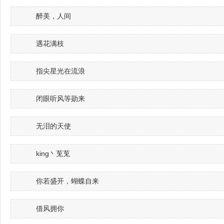
醉美，人间
遇花满枝
指尖星光在流浪
闭眼听风等勋来
无泪的天使
king丶莵莵
你若盛开，蝴蝶自来
借风拥你