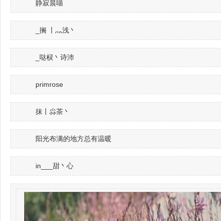
静寂晨喵
_搁 丨灬浅丶
_哒棂丶诗沛
primrose
抹丨尛茶丶
阳光布满的地方总有温暖
in___甜丶心