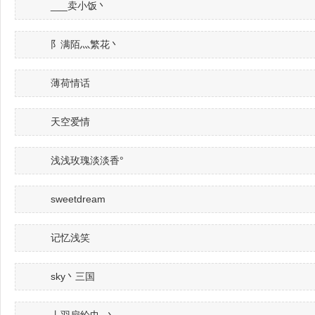
___卖小饭丶
阝满陌灬繁花丶
薄荷情话
天空爱情
浅浅玫瑰淡淡香°
sweetdream
记忆浅笑
sky丶三国