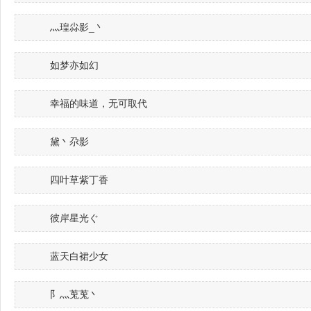
灬瑝尛影_丶
如梦亦如幻
幸福的味道，无可取代
黛丶尕影
四叶草紫丁香
彼岸星光ぐ
蓝天白裙少女
阝灬莵莵丶