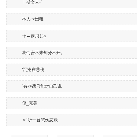
┊斯文人╯
夲人べ岀租
╆→夢飛じa
我们合不来却分不开。
′沉沦在悲伤
‵有些话只能对自己说
傷_完美
∝ˋ听一首悲伤恋歌