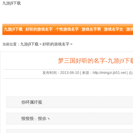
九游j9下载
九游j9下载
好听的游戏名字
个性游戏名字
游戏名字男
游戏名字女
游
九游j9下载
好听的游戏名字
当前位置：
>
>
梦三国好听的名字-九游j9下
发布时间：2013-06-10 | 来源：http://mingzi.jb51.net |
伱吥属吁莪
恨恨恨╮恨伱ヽ