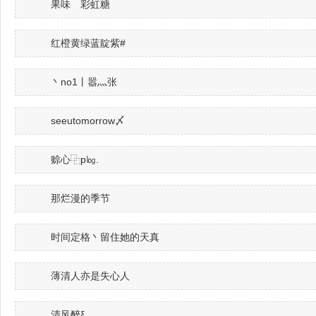
果味ゝ彩虹糖
红橙黄绿蓝靛紫#
丶no1丨嚣灬张
seeutomorrow〆
赊心⿻p㏒.
那烂漫的季节
时间定格丶留住她的天真
薄清人亦是失心人
清风醉ξ