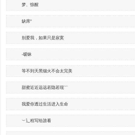
梦、惊醒
缺席°
别爱我，如果只是寂寞
-暧昧
等不到天黑烟火不会太完美
甜蜜近近远远若隐若现﹌
我爱你透过生活进入生命
︶辶程写给誰看