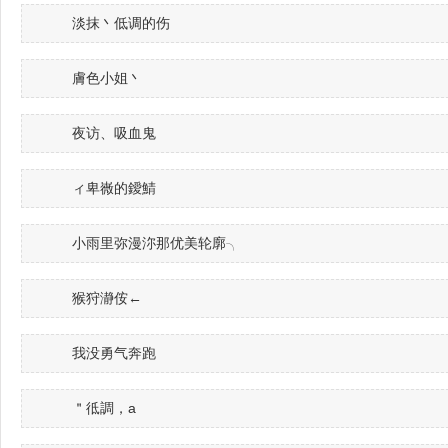
淡抹丶低调的伤
膚色小姐丶
夜访、吸血鬼
ィ卑嶶的鑀鯖
小雨里弥漫沵那优美轮廓╮
猴狩瀞侒←
我没勇气奔跑
＂彽調，a