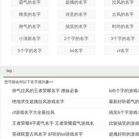
霸气的名字
超拽的名字
拉风的名字
唯美的名字
诗意的名字
古风的名字
帅气的名字
搞笑的名字
时尚的名字
小清新名字
2个字的名字
3个字的名字
5个字的名字
lol名字
cf名字
tag :
您可能会对以下名字感兴趣>>
帅气拉风的王者荣耀名字 撩妹必备
lol5个字的游
绝地求生超拽拉风游戏名字
全
最新好听霸气的
cf游戏名字大全最拉风
搞笑6个字游戏
王者荣耀4字霸气名字 王者荣耀霸气游戏名
比较搞笑的游戏
字
英雄联盟古风名字 好听的lol游戏名字
超拽好听的游戏