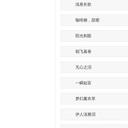
浅巷长歌
咖啡糖，甜蜜
阳光刺眼
朝飞暮卷
无心之泪
一瞬如盲
梦幻薰衣草
伊人淡雅泪