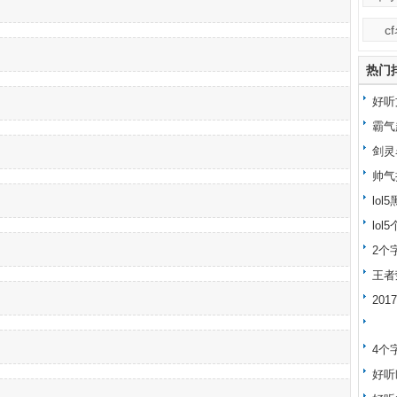
c
热门
好听
霸气
剑灵
帅气
lo
lo
字大
2个
王者
20
4个
好听