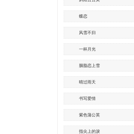
蝶恋
风雪不归
一杯月光
胭脂恋上雪
晴过雨天
书写爱情
紫色蒲公英
指尖上的淚