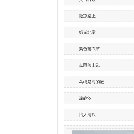
微凉路上
嬛岚北棠
紫色薰衣草
点雨落山岚
岛屿是海的疤
凉静汐
怡人清欢