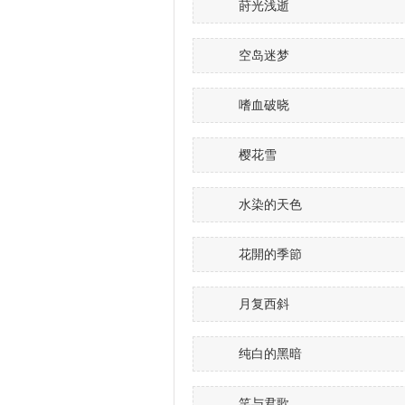
莳光浅逝
空岛迷梦
嗜血破晓
樱花雪
水染的天色
花開的季節
月复西斜
纯白的黑暗
笑与君歌