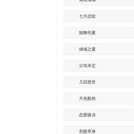
七月恋歌
独舞伤夏
倾城之夏
尘埃未定
几回悠世
月色黯然
恋爱餜冻
邪殿單身