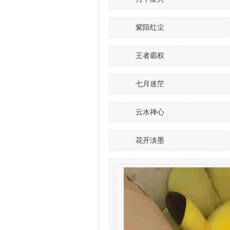
紫陌红尘
王者霸权
七月迷茫
云水禅心
花开淡墨