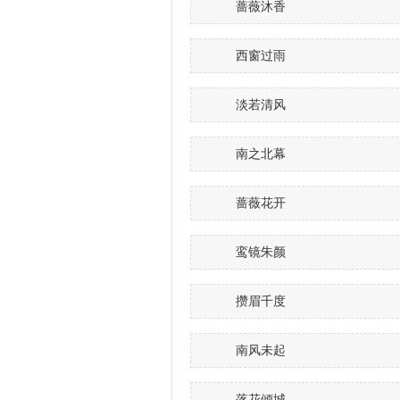
蔷薇沐香
西窗过雨
淡若清风
南之北幕
蔷薇花开
鸾镜朱颜
攒眉千度
南风未起
落花倾城