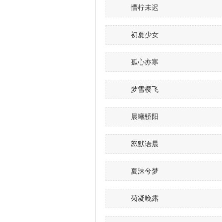
懵柠未迟
初夏少女
孤心亦寒
梦雪樱飞
晨曦骄阳
怒默语晨
夏沫兮梦
菊凝晚露