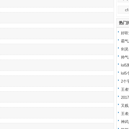
c
热门
好听
霸气
剑灵
帅气
lo
lo
字大
2个
王者
20
又贱
王者
神武