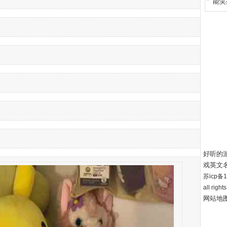
能笑
戏id
好听的
戏英文
苏icp备12
all right
网站地