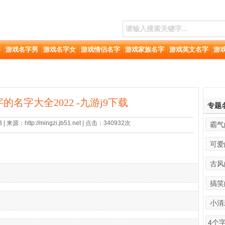
字
游戏名字男
游戏名字女
游戏情侣名字
游戏家族名字
游戏英文名字
游
字的名字大全2022 -九游j9下载
专题
 来源：http://mingzi.jb51.net | 点击：340932次
霸气
可爱
古风
搞笑
小清
4个