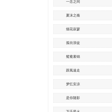
一念之间
夏沫之殇
烟花寂寥
孤街浪徒
鸳鸯素锦
跟風遠走
梦忆安凉
是你随影
万千星火