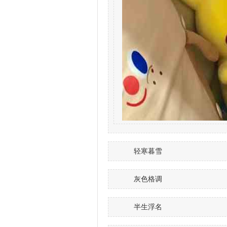
轻寒暮雪
灰色格调
半生浮名