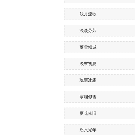
浅月流歌
淡淡芬芳
落雪倾城
淡末初夏
瑰丽冰霜
寒烟似雪
夏花依旧
咫尺光年