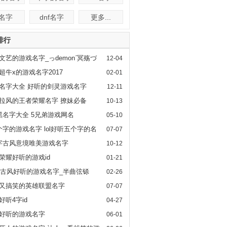
f名字
dnf名字
更多...
排行
文艺的游戏名字_っdemonˊ冥殇づ
12-04
超牛x的游戏名字2017
02-01
名字大全 好听的剑灵游戏名字
12-11
拉风的王者荣耀名字 撩妹必备
10-13
l5黑名字大全 5兄弟游戏网名
05-10
l5个字的游戏名字 lol好听五个字的名
07-07
全
字古风意境唯美游戏名字
10-12
荣耀好听的游戏id
01-21
17古风好听的游戏名字_半曲弦铩
02-26
又搞笑的英雄联盟名字
07-07
好听4字id
04-27
好听的游戏名字
06-01