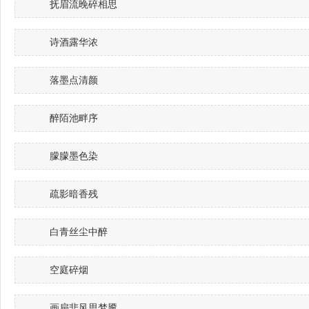
抚眉流晚碎相思
诗酒露华浓
落墨点清颜
醉陌池畔序
朦朦墨色染
疏影暗香残
白青丝尘中醉
空庭碎烟
画扇悲风思梦魇