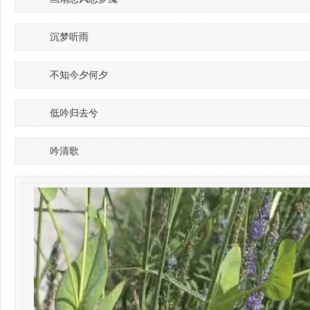
沉梦听雨
不知今夕何夕
低吟归去兮
吟清歌