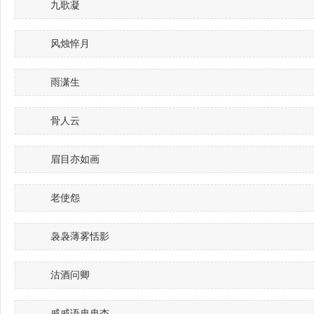
九歌凝
风烛悴月
雨潇生
骨人云
眉目亦如画
老使怨
袅袅薄雾恬影
沽酒问卿
戚戚语冉冉杏