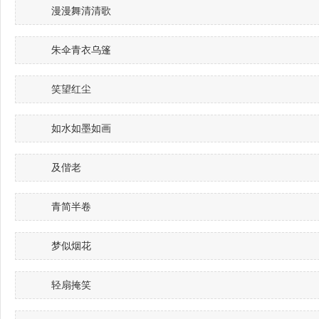
漫漫舞清清歌
朱伞青衣乌篷
笑望红尘
如水如墨如画
及偕老
青简半卷
梦似烟花
轻扇掩笑