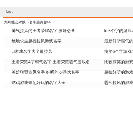
tag :
您可能会对以下名字感兴趣>>
帅气拉风的王者荣耀名字 撩妹必备
lol5个字的游
绝地求生超拽拉风游戏名字
全
最新好听霸气的
cf游戏名字大全最拉风
搞笑6个字游戏
王者荣耀4字霸气名字 王者荣耀霸气游戏名
比较搞笑的游戏
字
英雄联盟古风名字 好听的lol游戏名字
超拽好听的游戏
吃鸡游戏奇葩好玩的名字大全
霸气拉风的游戏