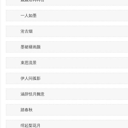
一人如墨
沧古烟
墨裙褪画颜
束思流景
伊人问孤影
涵辞恬月阙意
踏春秋
绾起梨花月