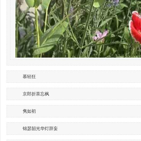
慕轻狂
京郎折茶忘枫
隽如初
锦瑟韶光华灯辞妄