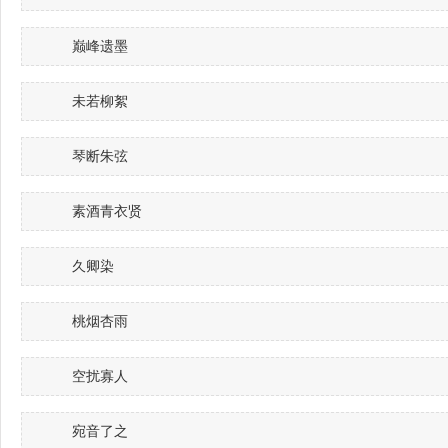
巅峰遗墨
未若柳絮
琴断朱弦
素酒青衣贤
久卿染
桃烟杏雨
空扰寡人
宛音了之