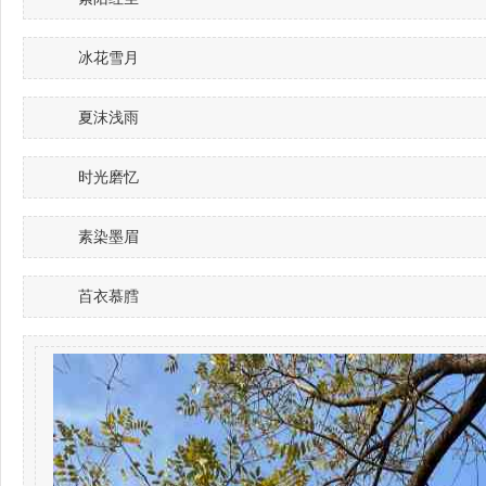
冰花雪月
夏沫浅雨
时光磨忆
素染墨眉
苩衣慕膤