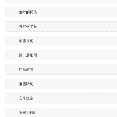
落叶的忧伤
看尽落尘花
踏雪寻梅
拢一蓑烟雨
红颜若雪
落雪听梅
安季浅空
阳光1抹抹