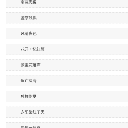
南葵思暖
盏茶浅抿
风清夜色
花开丶忆红颜
梦里花落声
鱼亡深海
独舞伤夏
夕阳染红了天
流年一抹夏