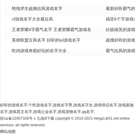
绝地求生超拽拉风游戏名字
全
最新好听霸气的
cf游戏名字大全最拉风
搞笑6个字游戏
王者荣耀4字霸气名字 王者荣耀霸气游戏名
比较搞笑的游戏
字
英雄联盟古风名字 好听的lol游戏名字
超拽好听的游戏
吃鸡游戏奇葩好玩的名字大全
霸气拉风的游戏
好听的游戏名字
个性游戏名字
游戏名字男
游戏名字女
游戏情侣名字
游戏家族
,
,
,
,
,
名字
游戏英文名字
游戏公会名字
游戏宠物名字
qq名字
,
,
,
,
,
苏icp备12007328号-1 九游j9下载 copyright © 2010-2021 mingzi.jb51.net online
services. all rights reserved.
网站地图