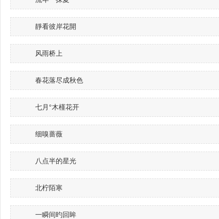
靜看彼岸花開
风雨桥上
春花落尽成秋色
七月°木槿花开
细嗅蔷薇
八点半的星光
北柠陌寒
一瞬间旳回眸