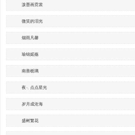
泼墨画霓裳
微笑的泪光
烟雨凡馨
瑜锦婼殇
南善栀璃
夜╮点点星光
岁月成沧海
盛树繁花