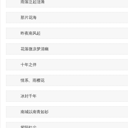
雨落泛起涟漪
那片花海
昨夜南风起
花落微凉梦清幽
十年之伴
情系、雨樱花
冰封千年
南城以南青如衫
紫陌红尘