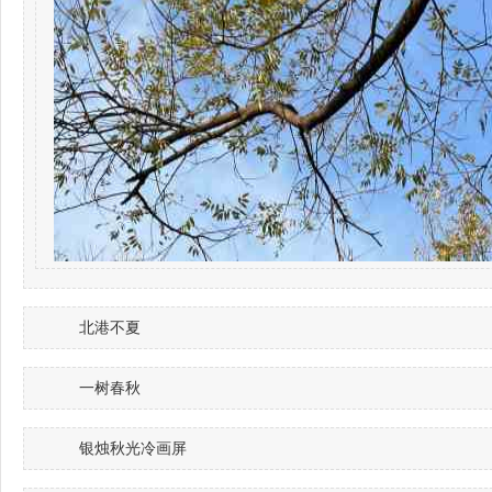
北港不夏
一树春秋
银烛秋光冷画屏