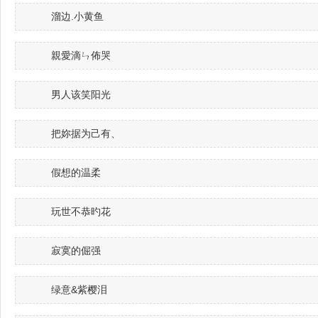
溜边.小黄鱼
親愛滴ㄣ佈哭
男人该笑阳光
把妳据为己有、
假想的温柔
玩世不恭旳花
寂寞的倔强
绿意&紫樱泪