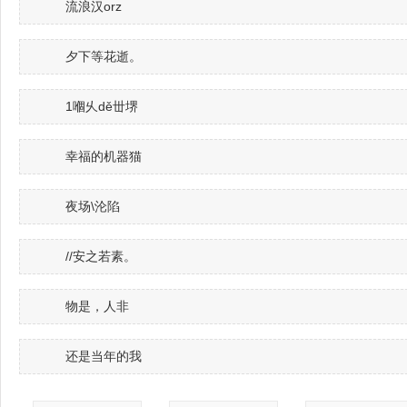
流浪汉orz
夕下等花逝。
1嗰乆dě丗堺
幸福的机器猫
夜场\沦陷
//安之若素。
物是，人非
还是当年的我