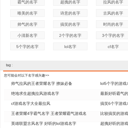
霸气的名字
超拽的名字
拉风的名字
唯美的名字
诗意的名字
古风的名字
帅气的名字
搞笑的名字
时尚的名字
小清新名字
2个字的名字
3个字的名字
5个字的名字
lol名字
cf名字
tag :
您可能会对以下名字感兴趣>>
帅气拉风的王者荣耀名字 撩妹必备
lol5个字的游
绝地求生超拽拉风游戏名字
全
最新好听霸气的
cf游戏名字大全最拉风
搞笑6个字游戏
王者荣耀4字霸气名字 王者荣耀霸气游戏名
比较搞笑的游戏
字
英雄联盟古风名字 好听的lol游戏名字
超拽好听的游戏