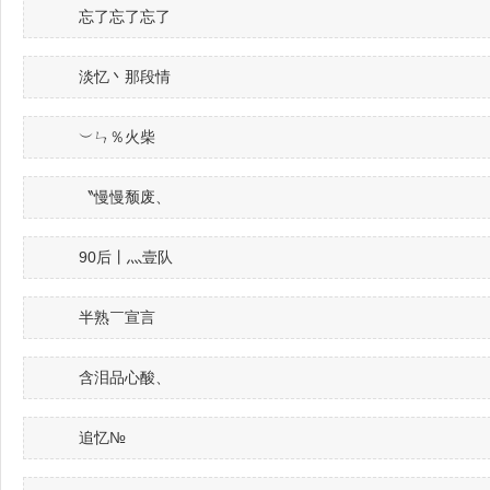
忘了忘了忘了
淡忆丶那段情
︶ㄣ％火柴
〝慢慢颓废、
90后丨灬壹队
半熟￣宣言
含泪品心酸、
追忆№