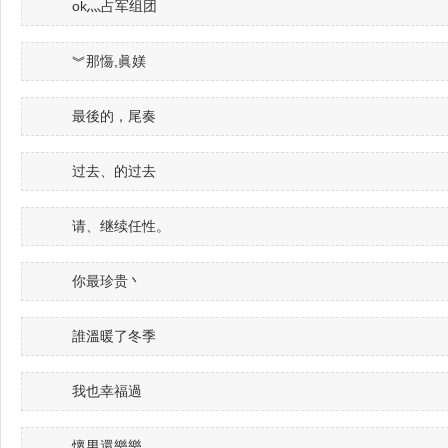
ok灬占军组团
︾那慯,眞媄
最後的，尾奏
过去、的过去
请、继续任性。
你最珍贵丶
誰溫暖了冬季
我也幸福過
懷男還樂樂