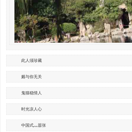
此人须珍藏
媉与你无关
鬼猫稳情人
时光凉人心
中国式灬嚣张