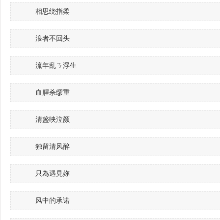
相思绕指柔
浪者不回头
流年乱ㄋ浮生
血腥杀缪重
清盏映泣颜
独留清风醉
只為遇見妳
风中的承诺