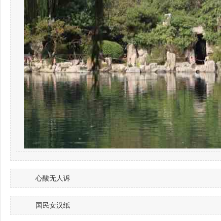
心酸无人诉
国民女汉纸