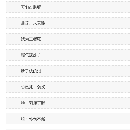
哥们好胸呀
曲蔠﹏人莫潵
我为王者狂
霸气辣妹子
断了线的泪
心已死、勿扰
煙、刺痛了眼
姐丶你伤不起