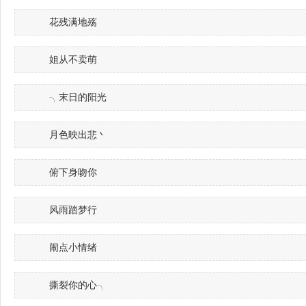
花残满地殇
姐从不卖萌
╮末日的阳光
月色映出悲丶
俯下身吻你
风雨踏梦行
闹点小情绪
撕裂你的心╮