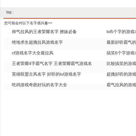
tag :
您可能会对以下名字感兴趣>>
帅气拉风的王者荣耀名字 撩妹必备
lol5个字的游
绝地求生超拽拉风游戏名字
全
最新好听霸气的
cf游戏名字大全最拉风
搞笑6个字游戏
王者荣耀4字霸气名字 王者荣耀霸气游戏名
比较搞笑的游戏
字
英雄联盟古风名字 好听的lol游戏名字
超拽好听的游戏
吃鸡游戏奇葩好玩的名字大全
霸气拉风的游戏