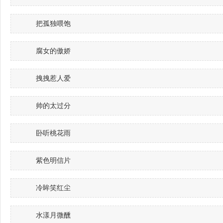
把孤独喂饱
腐女的傲娇
拽拽惹人爱
帅的太过分
卧听桃花雨
紫色明信片
冷眸笑红尘
水漾月微醺