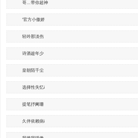
哥﹏带你超神
′官方小傲娇
轻吟那淡伤
诗酒趁年少
皇朝陌千尘
选择性失忆i
提笔抒阑珊
久伴依赖病i