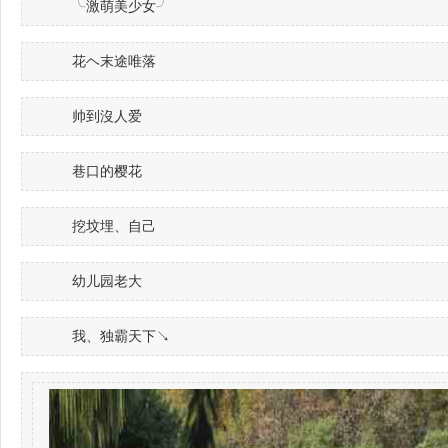
╰激萌美少女╯
花ヘ末途唯落
帅到沒人爱
巷口的樱花
挖坟埋、自己
幼儿园老大
我、独霸天下↘