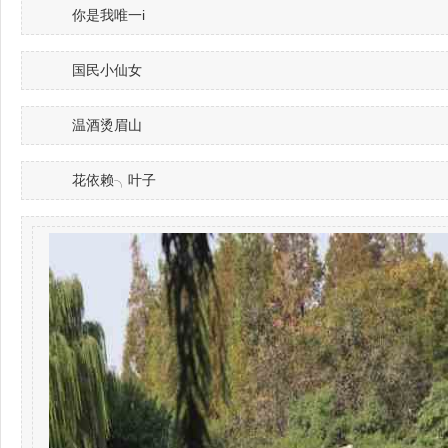
你是我唯一i
国民小仙女
温酒烫眉山
花依赖╮叶子