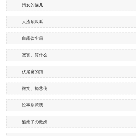
污女的猫儿
人渣顶呱呱
白露饮尘霜
寂寞、算什么
伏尾窗的猫
微笑、掩悲伤
没事别惹我
酷毙了の傲娇