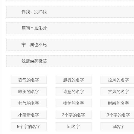
伴我╮別绊我
眉间＊点朱砂
宁ゝ屈也不死
浅蓝se菂微笑
霸气的名字
超拽的名字
拉风的名字
唯美的名字
诗意的名字
古风的名字
帅气的名字
搞笑的名字
时尚的名字
小清新名字
2个字的名字
3个字的名字
5个字的名字
lol名字
cf名字