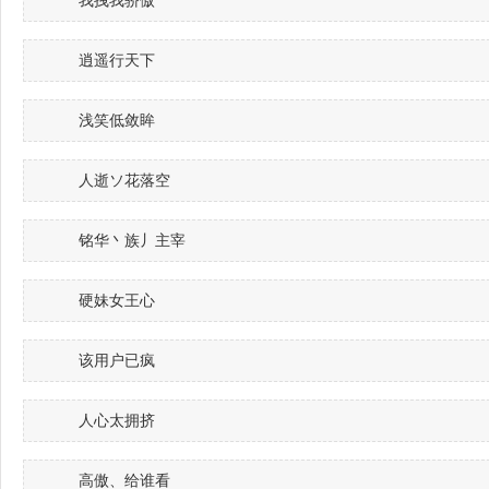
我拽我骄傲
逍遥行天下
浅笑低敛眸
人逝ソ花落空
铭华丶族丿主宰
硬妹女王心
该用户已疯
人心太拥挤
高傲、给谁看ゝ