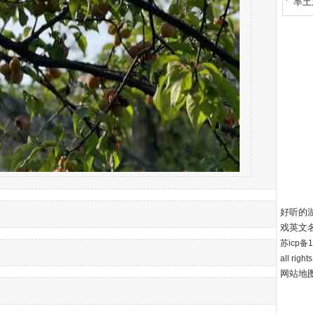
率土
好听的
戏英文
苏icp备12
all right
网站地