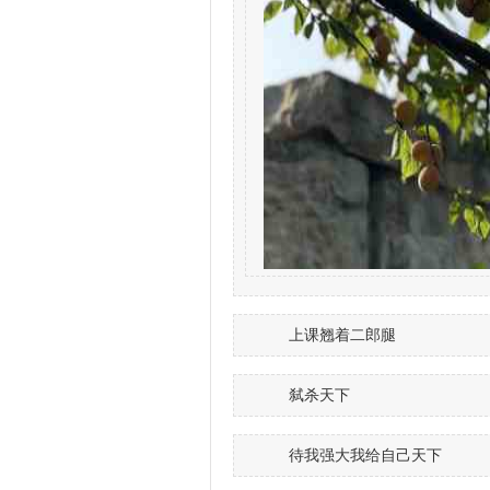
上课翘着二郎腿
弑杀天下
待我强大我给自己天下