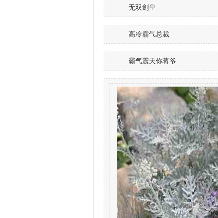
无双剑皇
高冷霸气总裁
霸气震天你蒋爷