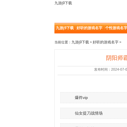
九游j9下载
九游j9下载
好听的游戏名字
个性游戏名
九游j9下载
好听的游戏名字
当前位置：
>
>
阴阳师霸
发布时间：2024-07-07 |
爆炸vip
仙女提刀战情场