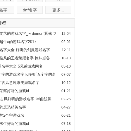
f名字
dnf名字
更多...
排行
文艺的游戏名字_っdemonˊ冥殇づ
12-04
超牛x的游戏名字2017
02-01
名字大全 好听的剑灵游戏名字
12-11
拉风的王者荣耀名字 撩妹必备
10-13
l5黑名字大全 5兄弟游戏网名
05-10
l5个字的游戏名字 lol好听五个字的名
07-07
全
字古风意境唯美游戏名字
10-12
荣耀好听的游戏id
01-21
17古风好听的游戏名字_半曲弦铩
02-26
的反恐精英名字
04-27
的2个字游戏名
06-21
求生好听的游戏id
07-18