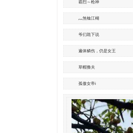
霸烈～枪神
灬煞桖江楜
爷们跪下说
遍体鳞伤，仍是女王
草帽撸夫
孤傲女帝i