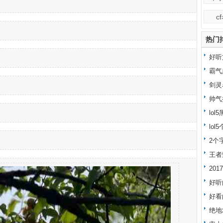
c
热门
好听
霸气
剑灵
帅气
lo
lo
字大
2个
王者
20
好听
好看
绝地