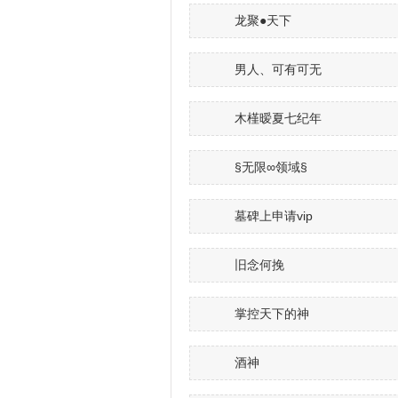
龙聚●天下
男人、可有可无
木槿暧夏七纪年
§无限∞领域§
墓碑上申请vip
旧念何挽
掌控天下的神
酒神