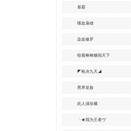
基霸
喋血枭雄
染血修罗
咬着棒棒糖闯天下
◤枪决九天◢
黑界皇族
此人须珍藏
╰★我为王者ヴ