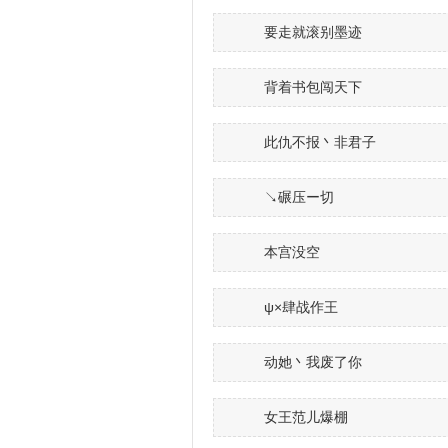
要走就滚别墨迹
背着书包闯天下
此仇不报丶非君子
↘碾压ー切
本宫没空
ψ×肆战作王
动她丶我废了你
女王范儿爆棚