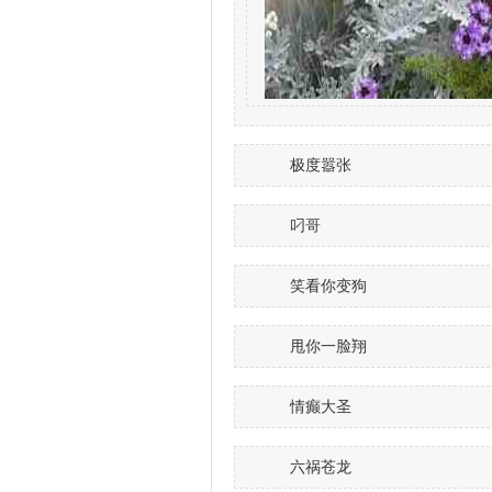
极度嚣张
叼哥
笑看你变狗
甩你一脸翔
情癫大圣
六祸苍龙