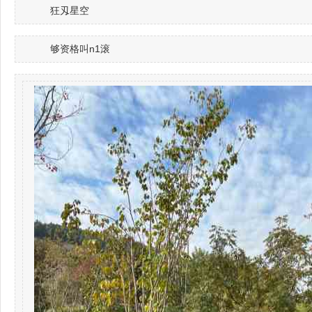
狂刄星空
够资格叫n1滚