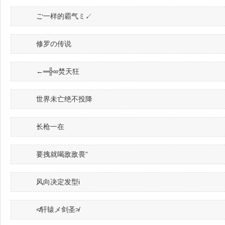
ご一样的霸气ミ↙
修罗の传说
←═╬∞焚天狂
世界未亡绝不投降
长枪一在
要拽就喝敌敌畏“
风向决定发型i
≮轩辕メ剑圣≯