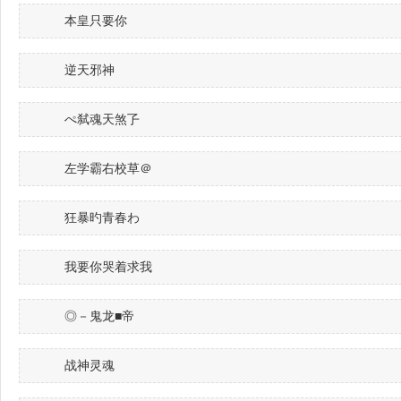
本皇只要你
逆天邪神
ぺ弑魂天煞孒
左学霸右校草＠
狂暴旳青春わ
我要你哭着求我
◎－鬼龙■帝
战神灵魂