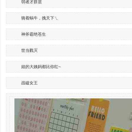
弱者才群居
骑着蜗牛，拽天下ㄟ
神斧霸绝苍生
世当戮灭
姐的大姨妈都比你红~
战磕女王