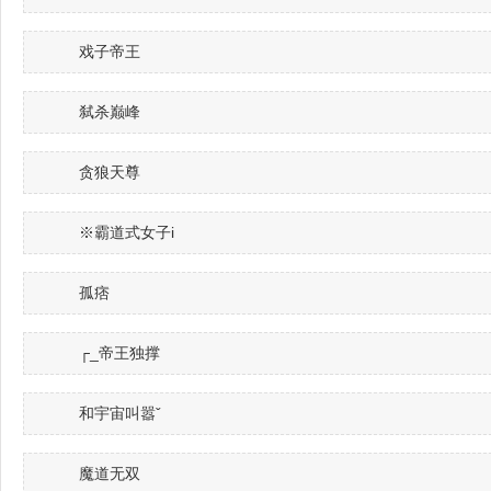
戏子帝王
弑杀巅峰
贪狼天尊
※霸道式女子i
孤痞
┌_帝王独撑
和宇宙叫嚣ˇ
魔道无双