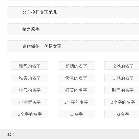
公主模样女王范儿
暗之魔牛
遍体鳞伤，仍是女王
霸气的名字
超拽的名字
拉风的名字
唯美的名字
诗意的名字
古风的名字
帅气的名字
搞笑的名字
时尚的名字
小清新名字
2个字的名字
3个字的名字
5个字的名字
lol名字
cf名字
tag :