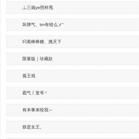
ふ三峩ye照样甩
坏脾气、tm有错么メ“
叼着棒棒糖、拽天下
限量版｜珍藏款
孤王戏
霸气丨笼爷丶
有本事来咬我～
朕是女王。