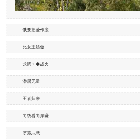
俄要把爱作废
比女王还傲
龙腾丶◆战火
潜屠无量
王者归来
向钱看向厚赚
堕落灬鹰