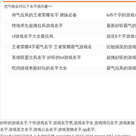
您可能会对以下名字感兴趣>>
帅气拉风的王者荣耀名字 撩妹必备
lol5个字的游
绝地求生超拽拉风游戏名字
全
最新好听霸气的
cf游戏名字大全最拉风
搞笑6个字游戏
王者荣耀4字霸气名字 王者荣耀霸气游戏名
比较搞笑的游戏
字
英雄联盟古风名字 好听的lol游戏名字
超拽好听的游戏
吃鸡游戏奇葩好玩的名字大全
霸气拉风的游戏
好听的游戏名字
个性游戏名字
游戏名字男
游戏名字女
游戏情侣名字
游戏家族
,
,
,
,
,
名字
游戏英文名字
游戏公会名字
游戏宠物名字
qq名字
,
,
,
,
,