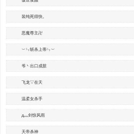
傲世俊颜
装纯死得快。
恶魔尊主卍
︶ㄣ斩杀上蒂ㄣ︶
爷丶出口成脏
飞龙▽在天
温柔女杀手
д灬剑惊风雨
天帝杀神