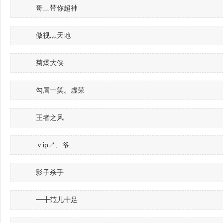
哥﹏带你超神
傲视灬天地
菊爆大侠
勾唇一笑。虚荣
王者之风
ｖip↗、爷
影子杀手
━╋范儿十足