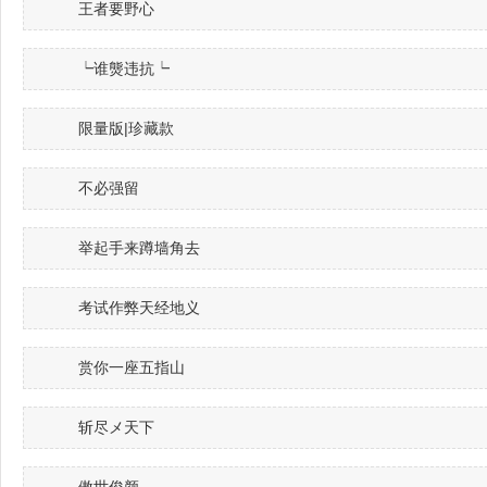
王者要野心
┕谁熋违抗┕
限量版|珍藏款
不必强留
举起手来蹲墙角去
考试作弊天经地义
赏你一座五指山
斩尽メ天下