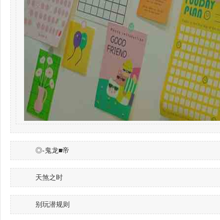
◎-鬼龙■帝
天煞之时
别玩潜规则