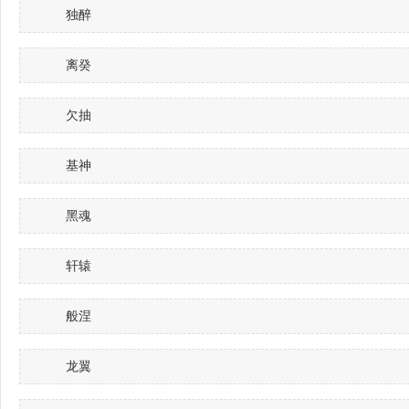
独醉
离癸
欠抽
基神
黑魂
轩辕
般涅
龙翼