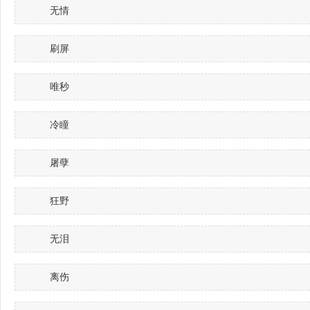
无情
刷屏
唯秒
冷瞳
屠孽
狂野
无泪
离伤