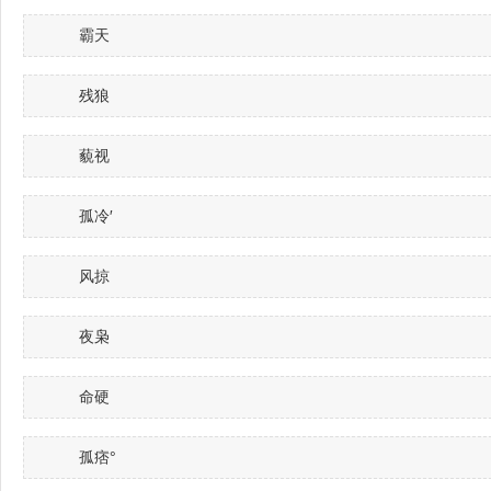
霸天
残狼
藐视
孤冷′
风掠
夜枭
命硬
孤痞°