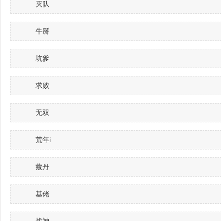
灭队
牛掰
坑爹
求败
无双
荒年i
蔻丹
基佬