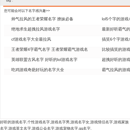
tag :
您可能会对以下名字感兴趣>>
帅气拉风的王者荣耀名字 撩妹必备
lol5个字的游
绝地求生超拽拉风游戏名字
全
最新好听霸气的
cf游戏名字大全最拉风
搞笑6个字游戏
王者荣耀4字霸气名字 王者荣耀霸气游戏名
比较搞笑的游戏
字
英雄联盟古风名字 好听的lol游戏名字
超拽好听的游戏
吃鸡游戏奇葩好玩的名字大全
霸气拉风的游戏
好听的游戏名字
个性游戏名字
游戏名字男
游戏名字女
游戏情侣名字
游戏家族
,
,
,
,
,
名字
游戏英文名字
游戏公会名字
游戏宠物名字
qq名字
,
,
,
,
,