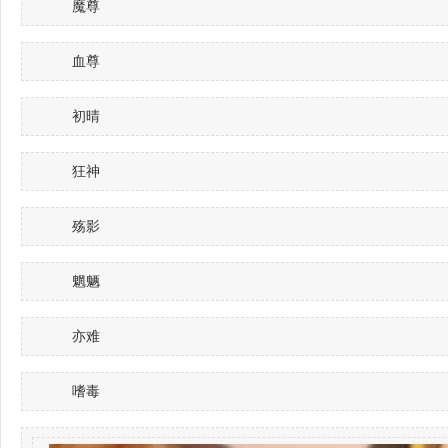
魔尊
血尊
初晴
狂神
殇影
魍魉
亦难
嗜毒