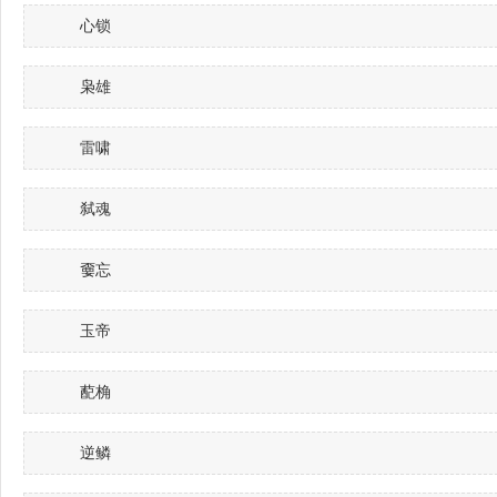
心锁
枭雄
雷啸
弑魂
嫑忘
玉帝
蓜桷
逆鳞