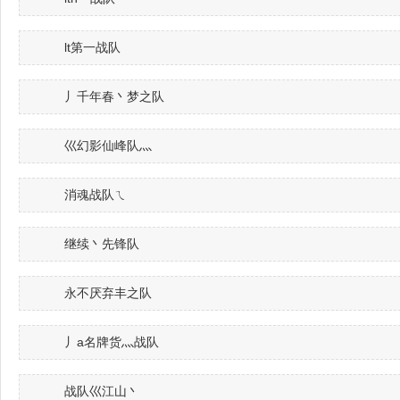
lt第一战队
丿千年春丶梦之队
巛幻影仙峰队灬
消魂战队ㄟ
继续丶先锋队
永不厌弃丰之队
丿a名牌货灬战队
战队巛江山丶