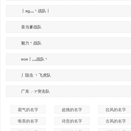
丨ag灬丶战队丨
喜当爹战队
魅力丶战队
eoe丨灬战队丶
丿阻击 丶飞虎队
广东╭ァ突击队
霸气的名字
超拽的名字
拉风的名字
唯美的名字
诗意的名字
古风的名字