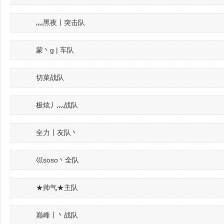
灬黑夜丨突击队
蒙丶g | 车队
切菜战队
极炫丿灬战队
全力丨友队丶
巛soso丶全队
★帅气★主队
巅峰丨丶战队