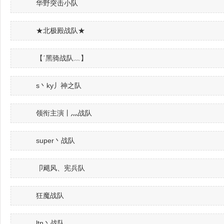
华野突击小队
★北极殿战队★
【ˊ黑骑战队﹏】
s丶ky丿神之队
领衔主演丨灬战队
super丶战队
卩飓风、宪兵队
狂魔战队
ltn丶战队