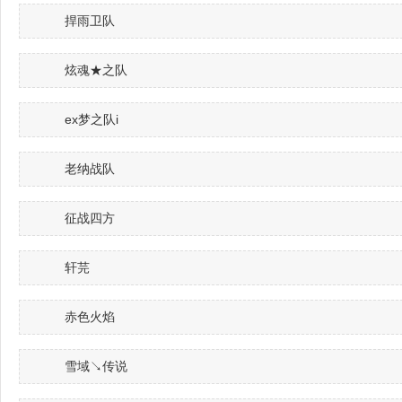
捍雨卫队
炫魂★之队
ex梦之队i
老纳战队
征战四方
轩芫
赤色火焰
雪域↘传说