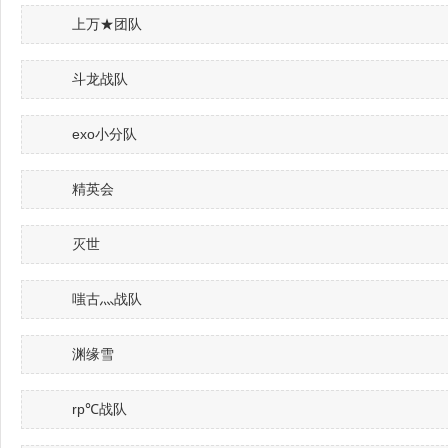
上万★团队
斗龙战队
exo小分队
精英会
灭世
嗤古灬战队
渊缘雪
rp℃战队