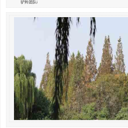
驴羚团队i