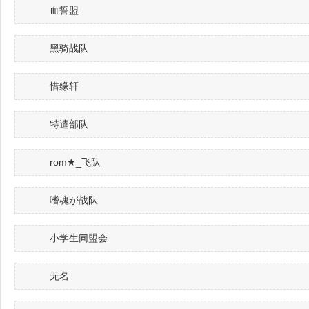
血誓盟
黑骑战队
惜缘轩
特遣部队
rom★_飞队
嗜魂が战队
小学生同盟会
无名