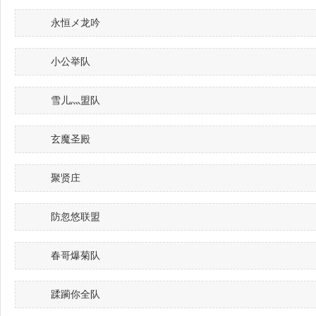
永恒メ龙吟
小公举队
雪儿灬盟队
玄魔圣殿
聚贤庄
防忽悠联盟
春哥爆菊队
蹂躏你全队