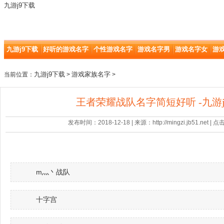
九游j9下载
九游j9下载
好听的游戏名字
个性游戏名字
游戏名字男
游戏名字女
游
九游j9下载
游戏家族名字
当前位置：
>
>
王者荣耀战队名字简短好听 -九游j
发布时间：2018-12-18 | 来源：http://mingzi.jb51.net |
m灬丶战队
十字宫