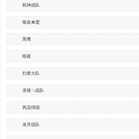
弑神战队
噬血〓盟
黑鹰
暗夜
扫黄大队
圣骑↘战队
风流缔国
龙牙战队