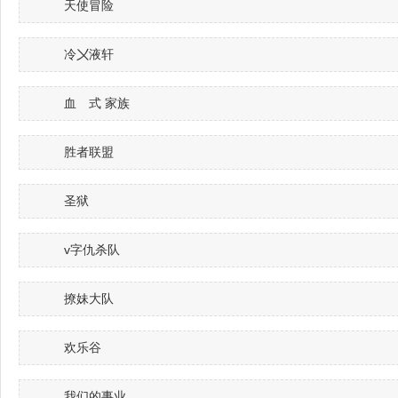
天使冒险
冷〤液轩
血ゞ式 家族
胜者联盟
圣狱
v字仇杀队
撩妹大队
欢乐谷
我们的事业