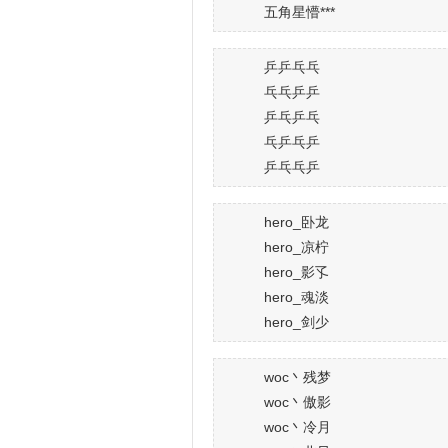
五角星懵***
乒乒乓乓
乓乓乒乒
乒乓乒乓
乓乒乓乒
乒乓乓乒
hero_卧龙
hero_凉柠
hero_影孓
hero_魂淡
hero_剑少
woc丶残梦
woc丶傲影
woc丶冷月