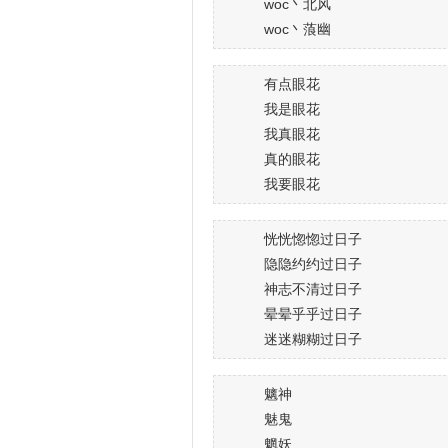
woc丶北风
woc丶蒗幽
有点眼花
我是眼花
我真眼花
真的眼花
我要眼花
恍恍惚惚过日子
隐隐约约过日子
神志不清过日子
晕晕乎乎过日子
迷迷糊糊过日子
魑神
魅鬼
魍妖