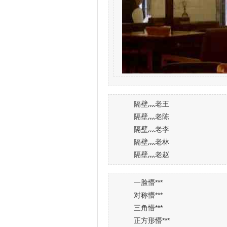
隔壁灬老王
隔壁灬老陈
隔壁灬老李
隔壁灬老林
隔壁灬老赵
一脸懵***
对称懵***
三角懵***
正方形懵***