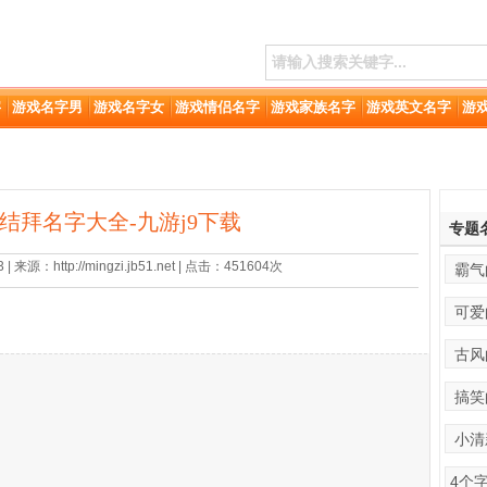
字
游戏名字男
游戏名字女
游戏情侣名字
游戏家族名字
游戏英文名字
游
结拜名字大全-九游j9下载
专题
 来源：http://mingzi.jb51.net | 点击：451604次
霸气
可爱
古风
搞笑
小清
4个