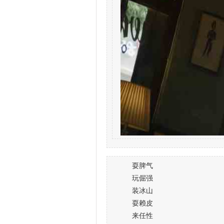
耍脾气
玩倔强
装冰山
耍赖皮
来任性