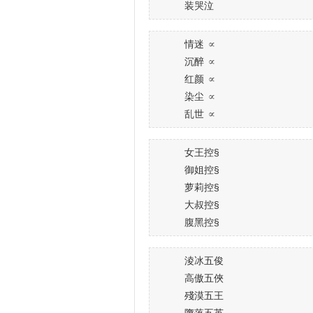
装哭泣
情迷 ∝
沉醉 ∝
红颜 ∝
染尘 ∝
乱世 ∝
女王控§
御姐控§
萝莉控§
大叔控§
腹黑控§
淩冰五俊
高傲五俠
殘漠五王