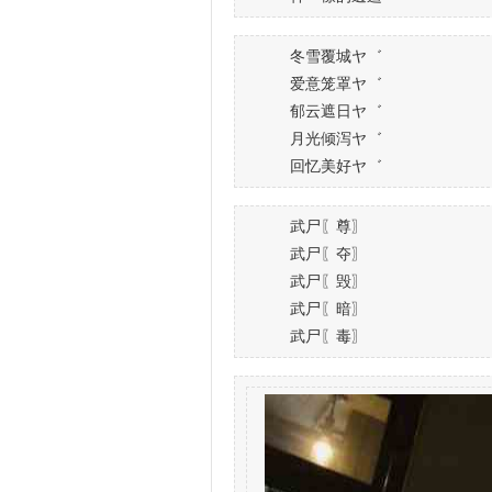
冬雪覆城ヤ゛
爱意笼罩ヤ゛
郁云遮日ヤ゛
月光倾泻ヤ゛
回忆美好ヤ゛
武尸〖尊〗
武尸〖夺〗
武尸〖毁〗
武尸〖暗〗
武尸〖毒〗