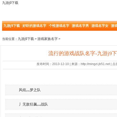
九游j9下载
九游j9下载
好听的游戏名字
个性游戏名字
游戏名字男
游戏名字女
游
九游j9下载
游戏家族名字
当前位置：
>
>
流行的游戏战队名字-九游j9
发布时间：2013-12-10 | 来源：http://mingzi.jb51.net |
风炫灬梦之队
丿无敌狂飙灬战队