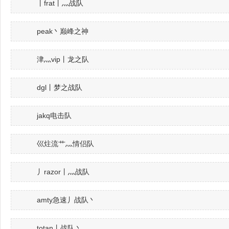
丨frat丨灬战队
peak丶巅峰之神
津灬vip丨龙之队
dgl丨梦之战队
jakq电击队
巛炷流艹灬情侣队
丿razor丨灬战队
amty急速丿战队丶
totan丨战队丶