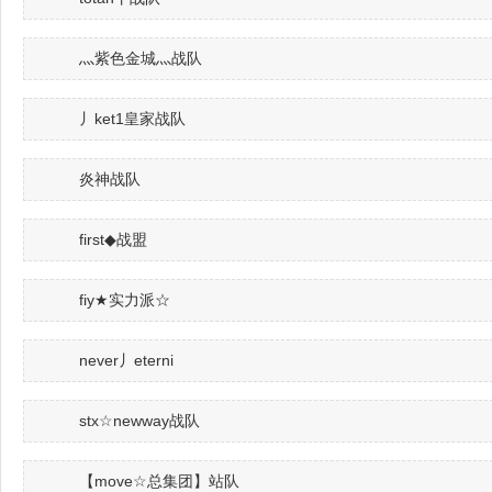
灬紫色金城灬战队
丿ket1皇家战队
炎神战队
first◆战盟
fiy★实力派☆
never丿eterni
stx☆newway战队
【move☆总集团】站队