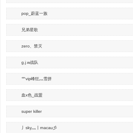
pop_蔚蓝一族
兄弟星歌
zero、禁灭
g.j.w战队
艹vip峰狂灬雪拼
血x色_战盟
super killer
丿sky灬丨macau彡