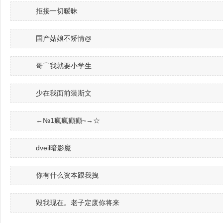
拒接一切暧昧
国产姑娘不矫情@
哥⌒我就要小学生
少在我面前装斯文
←№1瘋瘋癲癲~→☆
dveil暗影魔
你有什么资本跟我拽
毁我现在。老子定废你将来