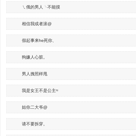
ㄟ俄的男人╰不能摸
相信我或者滚@
假起事来he死你、
狗嫌人心脏。
男人拽照样甩
我是女王不是公主≈
姑你二大爷@
请不要拆穿。