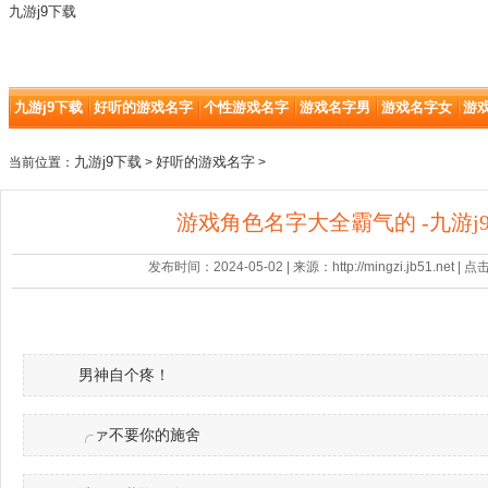
九游j9下载
九游j9下载
好听的游戏名字
个性游戏名字
游戏名字男
游戏名字女
游
九游j9下载
好听的游戏名字
当前位置：
>
>
游戏角色名字大全霸气的 -九游j
发布时间：2024-05-02 | 来源：http://mingzi.jb51.net |
男神自个疼！
╭ァ不要你的施舍