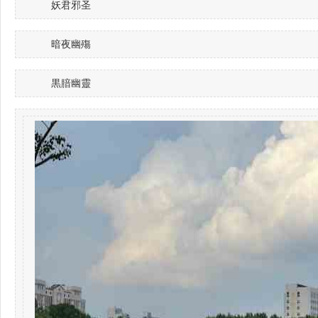
妖君邪圣
暗夜幽殤
黒腤幽靈