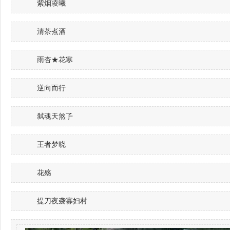
紫烟凌曦
清茶煮酒
雨杏★花寒
逆向而行
弑魂天煞孒
王者梦晓
花殇
提刀夜袭寡妇村