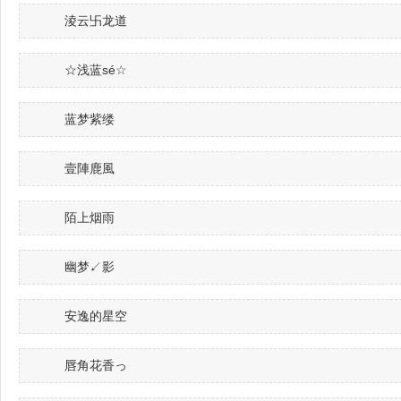
淩云卐龙道
☆浅蓝sé☆
蓝梦紫缕
壹陣鹿風
陌上烟雨
幽梦↙影
安逸的星空
唇角花香っ