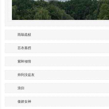
雨敲疏棂
苩衣慕膤
紫眸倾情
帅到没盆友
浪归
傲娇女神