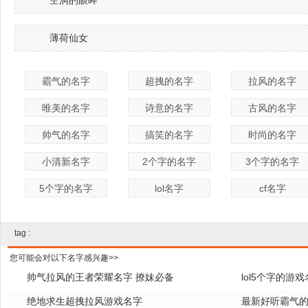
空洞的眼眸
薄荷仙女
霸气的名字
超拽的名字
拉风的名字
唯美的名字
诗意的名字
古风的名字
帅气的名字
搞笑的名字
时尚的名字
小清新名字
2个字的名字
3个字的名字
5个字的名字
lol名字
cf名字
tag :
您可能会对以下名字感兴趣>>
帅气拉风的王者荣耀名字 撩妹必备
lol5个字的游
绝地求生超拽拉风游戏名字
全
最新好听霸气的