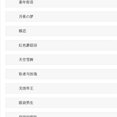
素年祭语
月夜の梦
蝶恋
紅色蘑菇頭
天空雪舞
歌者与玫瑰
无情帝王
眼袋男生