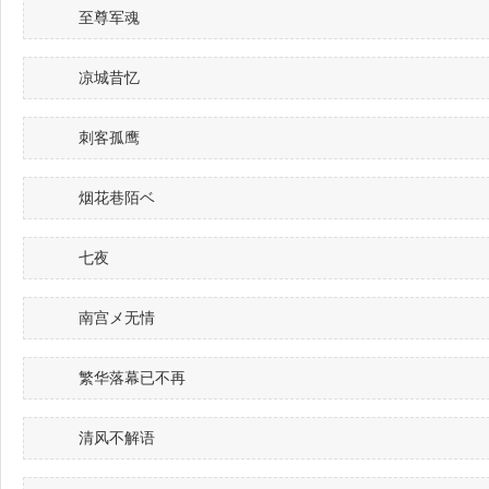
至尊军魂
凉城昔忆
刺客孤鹰
烟花巷陌ベ
七夜
南宫メ无情
繁华落幕已不再
清风不解语