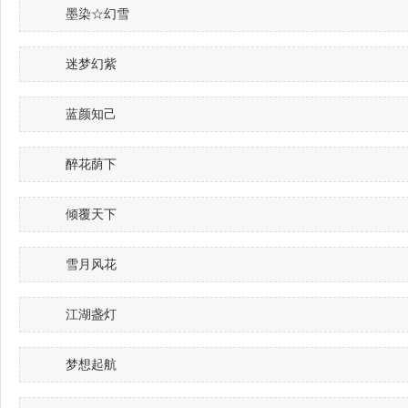
墨染☆幻雪
迷梦幻紫
蓝颜知己
醉花荫下
倾覆天下
雪月风花
江湖盏灯
梦想起航