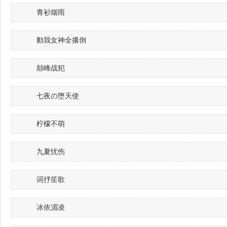
青衫烟雨
動我女神全撂倒
顛峰战犯
七夜の堕天使
柠檬不萌
九夏忧伤
词抒笙歌
冰依湄凌